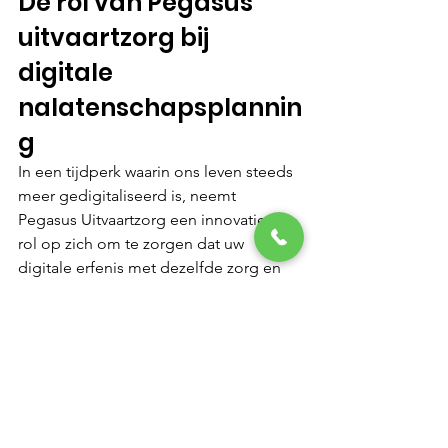
De rol van Pegasus 
uitvaartzorg bij 
digitale 
nalatenschapsplannin
g
In een tijdperk waarin ons leven steeds 
meer gedigitaliseerd is, neemt 
Pegasus Uitvaartzorg een innovatieve 
rol op zich om te zorgen dat uw 
digitale erfenis met dezelfde zorg en 
respect wordt behandeld als uw fysieke 
nalatenschap.
Onze experts begrijpen de 
complexiteit van digitale nalatenschap 
en begeleiden u bij het opstellen van 
een gedetailleerd plan. Van het 
identificeren van al uw online accounts 