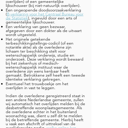
overlijden) of een gemeentelijke
lijkschouwer (bij niet-natuurlijk overlijden).
Een ongeopende doodsoorzaakverklaring
(
B-verklaring voor het Centraal Bureau voor
de Statistiek
), ingevuld door een arts of
gemeentelijke lijkschouwer.
Een verklaring van geen bezwaar,
afgegeven door een dokter als de uitvaart
wordt uitgesteld.
Het originele getekende
terbeschikkingstellings-codicil (of een
notariële akte) als de overledene zijn
lichaam ter beschikking stelt voor
wetenschappelijk onderwijs, studie en
onderzoek. Deze verklaring wordt bewaard
bij het ziekenhuis of medisch-
wetenschappelijk instituut waar de
overledene zijn wens kenbaar heeft
gemaakt. Betrokkene zelf heeft een tweede
identieke verklaring gekregen.
Eventueel het trouwboekje om het
overlijden in vast te leggen.
Indien de overledene geregistreerd staat in
een andere Nederlandse gemeente, zullen
wij automatisch het overlijden melden bij de
desbetreffende woonplaatsgemeente. Als
de overledene echter in het buitenland
woonachtig was, dient u zelf dit te melden
bij de betreffende gemeente. Hierbij heeft
u vaak een afschrift of uittreksel van de
overlijdensakte nodig,
welke online kan