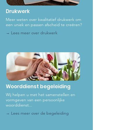
Drukwerk
Meer weten over kwalitatief drukwerk om
een uniek en passen afscheid te creëren?
→ Lees meer over dru
kwerk
Woorddienst begeleiding
Wij helpen u met het samenstellen en
vormgeven van een persoonlijke
woorddienst...
→ Lees meer over de be
geleiding