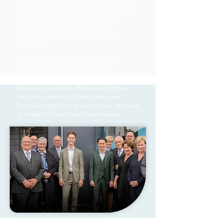
Bij Pegasus Uitvaartzorg vinden we dat
ieder afscheid een mooi en respectvol
eerbetoon moet zijn. In tijden van
verdriet staan wij klaar om u te
begeleiden met zorg, warmte en
aandacht.
Wij geloven dat een afscheid niet
slechts een einde is, maar een
waardevolle herinnering aan het leven
dat werd geleefd. Met toewijding en
respect creëren wij een plek waar
herinneringen tot leven komen en waar
u in alle rust kunt afscheid nemen.