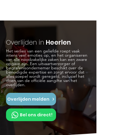
Overlijden in
Heerlen
Het verlies van een geliefde roept vaak
intens veel emoties op, en het organiseren
van alle noodzakelijke zaken kan een zware
opgave zijn. Een uitvaartverzorger of
begrafenisondernemer beschikt over de
benodigde expertise en zorgt ervoor dat
alles soepel wordt geregeld, inclusief het
doen van de officiële aangifte van het
overlijden.
Overlijden melden
Bel ons direct!