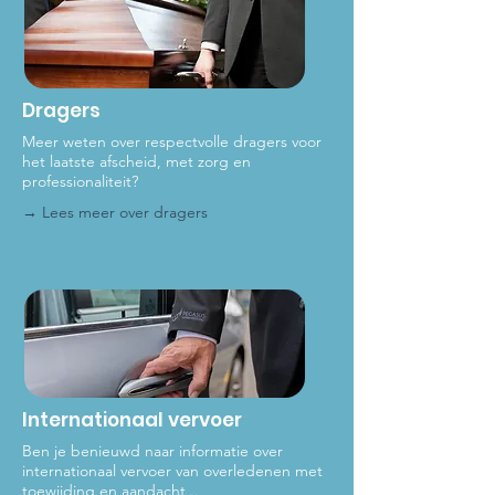
Dragers
Meer weten over respectvolle dragers voor
het laat
ste afscheid, met zorg en
professionaliteit?
→ Lees meer over dragers
Internationaal vervoer
Ben je benieuwd naar informatie over
internationaal vervoer van overledenen met
toewijding en aandacht...