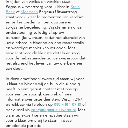
In tijden van verlies en verdriet staat
Pegasus Uitvaartzorg voor u klaar in
Stein
,
Beek
of
Meerssen
Pegasus Uitvaartzorg
staat voor u klaar In momenten van verdriet
en verlies bieden wij betrouwbare en
zorgzame begeleiding. Wij stemmen onze
ondersteuning volledig af op uw
persoonlijke wensen, zodat het afscheid van
uw dierbare in Heerlen op een respectvolle
en waardige manier kan verlopen. Met
aandacht voor de kleinste details en zorg
voor de nabestaanden zorgen wij ervoor dat
het afscheid het leven van uw dierbare eer
aan doet.
In deze emotioneel zware tijd staan wij voor
u klaar en bieden wij de hulp die u nodig
heeft. Neem gerust contact met ons op
voor een persoonlijk gesprek of meer
informatie over onze diensten. Wij zijn 24/7
bereikbaar via telefoon op
of
085 - 164 07 10
per e-mail via
. Met
info@pegasusuitvaart.nl
warmte, expertise en empathie staan wij
voor u klaar om u bij te staan in deze
emotionele periode.