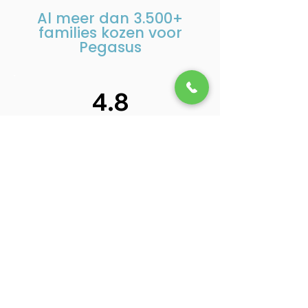
Al meer dan
3.500+
families kozen voor
Pegasus
4.8
92 beoordelingen aan
Beoordeel ons op Google
Berry van Hout
B