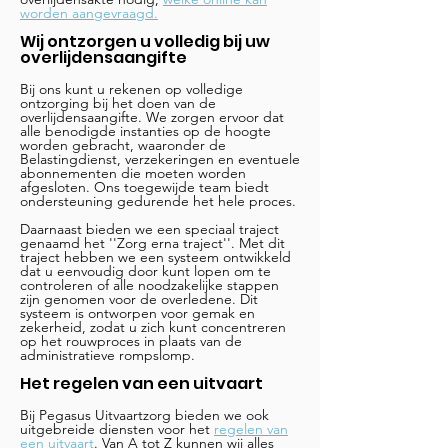
worden aangevraagd.
Wij ontzorgen u volledig bij uw
overlijdensaangifte
Bij ons kunt u rekenen op volledige
ontzorging bij het doen van de
overlijdensaangifte. We zorgen ervoor dat
alle benodigde instanties op de hoogte
worden gebracht, waaronder de
Belastingdienst, verzekeringen en eventuele
abonnementen die moeten worden
afgesloten. Ons toegewijde team biedt
ondersteuning gedurende het hele proces.
Daarnaast bieden we een speciaal traject
genaamd het ''Zorg erna traject''. Met dit
traject hebben we een systeem ontwikkeld
dat u eenvoudig door kunt lopen om te
controleren of alle noodzakelijke stappen
zijn genomen voor de overledene. Dit
systeem is ontworpen voor gemak en
zekerheid, zodat u zich kunt concentreren
op het rouwproces in plaats van de
administratieve rompslomp.
Het regelen van een uitvaart
Bij Pegasus Uitvaartzorg bieden we ook
uitgebreide diensten voor het
regelen van
een uitvaart
. Van A tot Z kunnen wij alles