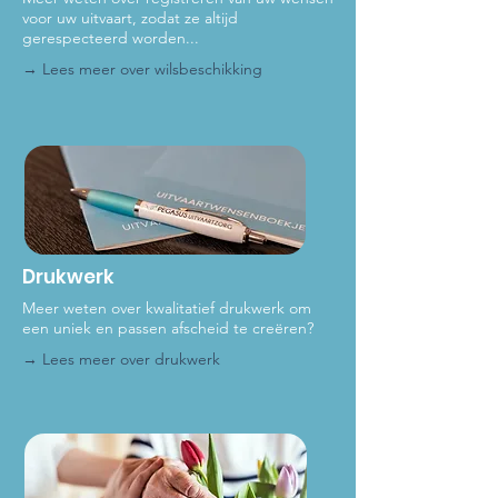
voor uw uitvaart, zodat ze altijd
gerespecteerd worden...
→ Lees meer ove
r wilsbeschikking
Drukwerk
Meer weten over kwalitatief drukwerk om
een uniek en passen afscheid te creëren?
→ Lees meer over dru
kwerk