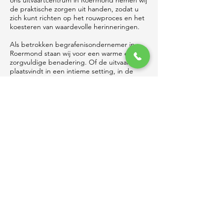
ons uitvaartcentrum in Roermond nemen wij
de praktische zorgen uit handen, zodat u
zich kunt richten op het rouwproces en het
koesteren van waardevolle herinneringen.
Als betrokken begrafenisondernemer in
Roermond staan wij voor een warme en
zorgvuldige benadering. Of de uitvaart
plaatsvindt in een intieme setting, in de
vertrouwde omgeving van Roermond, aan
de Maasplassen, of in de rust van het
nabijgelegen Laurabos, wij helpen u een
afscheid vorm te geven dat recht doet aan
het leven dat is geleefd. Met toewijding,
aandacht en respect zorgen wij samen voor
een waardevol en betekenisvol afscheid.
Al meer dan
3.500+
families kozen voor