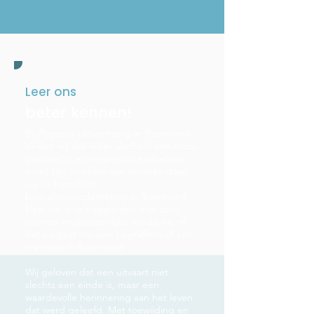
Leer ons
beter kennen!
Bij Pegasus Uitvaartzorg in Roermond
vinden wij dat ieder afscheid een mooi,
persoonlijk en respectvol eerbetoon
moet zijn. In tijden van verdriet staan
wij als betrokken
begrafenisondernemer in Roermond
klaar om u te begeleiden met zorg,
warmte en persoonlijke aandacht, of
het nu gaat om een begrafenis of een
crematie in Roermond.
Wij geloven dat een uitvaart niet
slechts een einde is, maar een
waardevolle herinnering aan het leven
dat werd geleefd. Met toewijding en