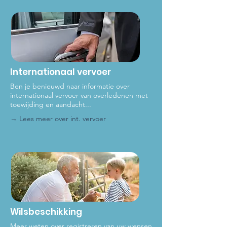
Internationaal vervoer
Ben je benieuwd naar informatie over
internationaal vervoer van overledenen met
toewijding en aandacht...
→ Lees meer over int
. vervoer
Wilsbeschikking
Meer weten over registreren van uw wensen