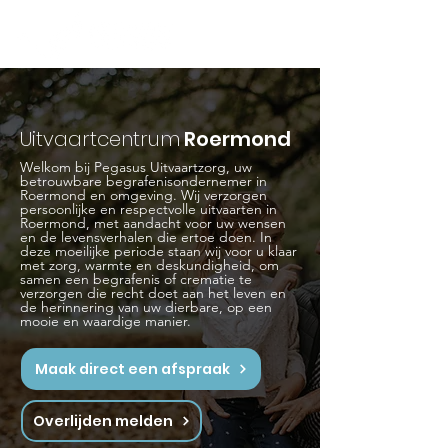
Uitvaartcentrum
Roermond
Welkom bij Pegasus Uitvaartzorg, uw
betrouwbare begrafenisondernemer in
Roermond en omgeving. Wij verzorgen
persoonlijke en respectvolle uitvaarten in
Roermond, met aandacht voor uw wensen
en de levensverhalen die ertoe doen. In
deze moeilijke periode staan wij voor u klaar
met zorg, warmte en deskundigheid, om
samen een begrafenis of crematie te
verzorgen die recht doet aan het leven en
de herinnering van uw dierbare, op een
mooie en waardige manier.
Maak direct een afspraak
Overlijden melden