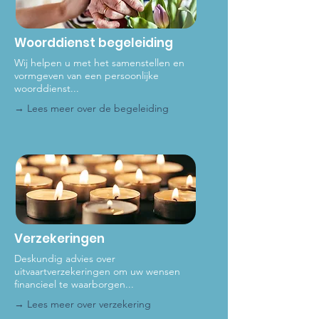
Woorddienst begeleiding
Wij helpen u met het samenstellen en
vormgeven van een persoonlijke
woorddienst...
→ Lees meer over de be
geleiding
Verzekeringen
Deskundig advies over
uitvaartverzekeringen om uw wensen
financieel te waarborgen...
→ Lees meer
over verzekering