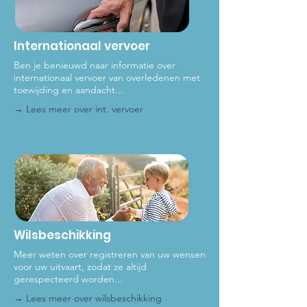
Internationaal vervoer
Ben je benieuwd naar informatie over
internationaal vervoer van overledenen met
toewijding en aandacht...
→ Lees meer over int
. vervoer
Wilsbeschikking
Meer weten over registreren van uw wensen
voor uw uitvaart, zodat ze altijd
gerespecteerd worden...
→ Lees meer ove
r wilsbeschikking