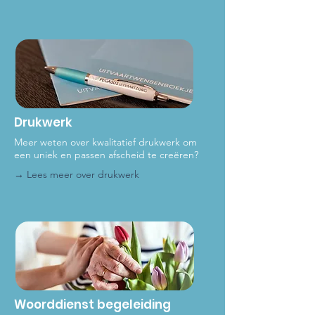
Drukwerk
Meer weten over kwalitatief drukwerk om
een uniek en passen afscheid te creëren?
→ Lees meer over dru
kwerk
Woorddienst begeleiding