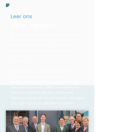
Leer ons
beter kennen!
Bij Pegasus Uitvaartzorg vinden we dat
ieder afscheid een mooi en respectvol
eerbetoon moet zijn. In tijden van
verdriet staan wij klaar om u te
begeleiden met zorg, warmte en
aandacht.
Wij geloven dat een afscheid niet
slechts een einde is, maar een
waardevolle herinnering aan het leven
dat werd geleefd. Met toewijding en
respect creëren wij een plek waar
herinneringen tot leven komen en waar
u in alle rust kunt afscheid nemen.