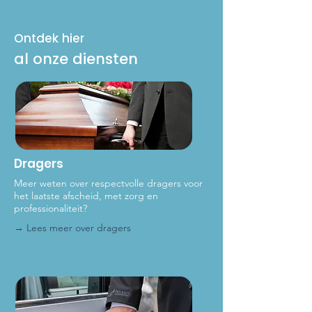
Ontdek hier
al onze diensten
Dragers
Meer weten over respectvolle dragers voor
het laat
ste afscheid, met zorg en
professionaliteit?
→ Lees meer over dragers