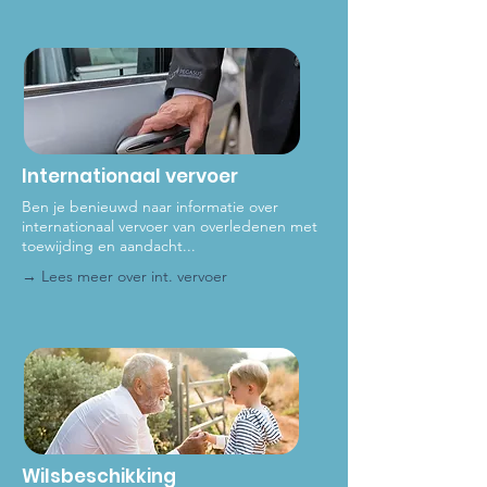
Internationaal vervoer
Ben je benieuwd naar informatie over
internationaal vervoer van overledenen met
toewijding en aandacht...
→ Lees meer over int
. vervoer
Wilsbeschikking