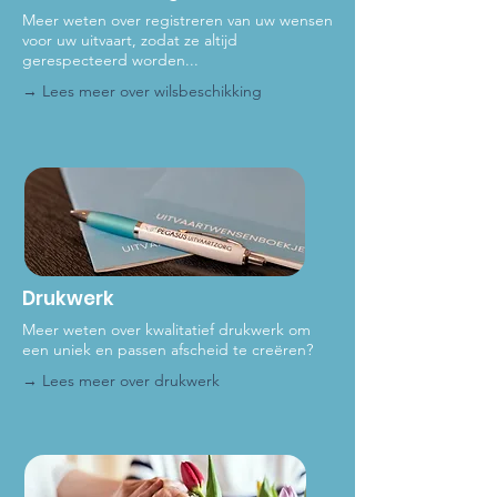
Meer weten over registreren van uw wensen
voor uw uitvaart, zodat ze altijd
gerespecteerd worden...
→ Lees meer ove
r wilsbeschikking
Drukwerk
Meer weten over kwalitatief drukwerk om
een uniek en passen afscheid te creëren?
→ Lees meer over dru
kwerk