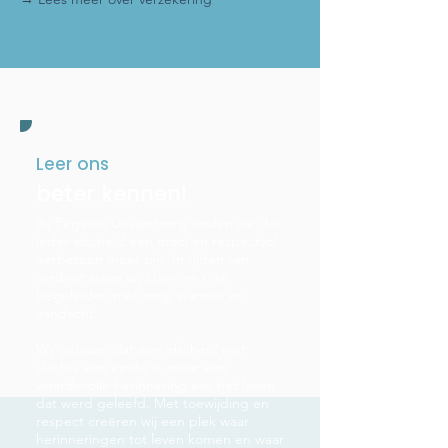
Leer ons
beter kennen!
Bij Pegasus Uitvaartzorg vinden we dat
ieder afscheid een mooi en respectvol
eerbetoon moet zijn. In tijden van
verdriet staan wij klaar om u te
begeleiden met zorg, warmte en
aandacht.
Wij geloven dat een afscheid niet
slechts een einde is, maar een
waardevolle herinnering aan het leven
dat werd geleefd. Met toewijding en
respect creëren wij een plek waar
herinneringen tot leven komen en waar