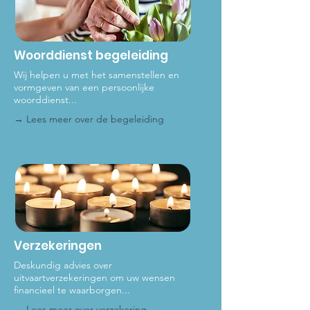
Woorddienst begeleiding
Wij helpen u met het samenstellen en
vormgeven van een persoonlijke
woorddienst...
→ Lees meer over de be
geleiding
Verzekeringen
Deskundig advies over
uitvaartverzekeringen om uw wensen
financieel te waarborgen...
→ Lees meer
over verzekering