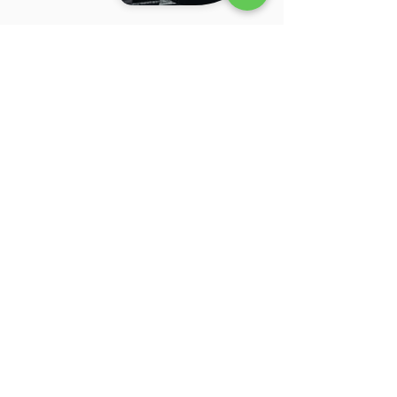
Al meer dan
3.500+
families kozen voor
Pegasus
4.8
92 beoordelingen aan
Beoordeel ons op Google