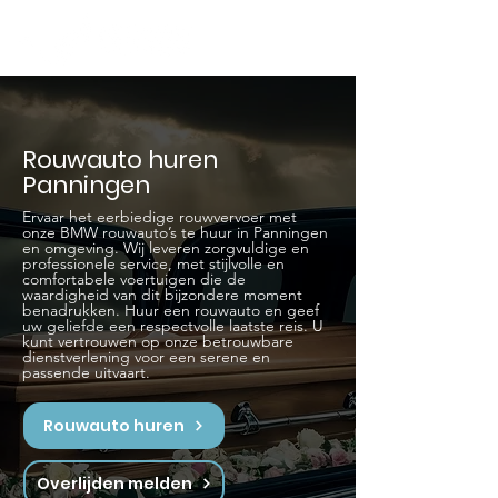
Rouwauto huren
Panningen
Ervaar het eerbiedige rouwvervoer met
onze BMW rouwauto’s te huur in Panningen
en omgeving. Wij leveren zorgvuldige en
professionele service, met stijlvolle en
comfortabele voertuigen die de
waardigheid van dit bijzondere moment
benadrukken. Huur een rouwauto en geef
uw geliefde een respectvolle laatste reis. U
kunt vertrouwen op onze betrouwbare
dienstverlening voor een serene en
passende uitvaart.
Rouwauto huren
Overlijden melden