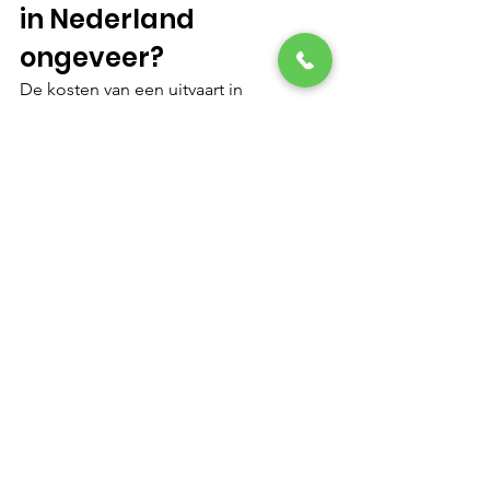
in Nederland 
ongeveer?
De kosten van een uitvaart in 
Nederland zijn afhankelijk van talloze 
factoren, van de keuze tussen crematie 
of begrafenis tot de locatie, de kist en 
extra’s zoals bloemen en muziek. Het is 
goed om te beseffen dat een uitvaart 
zo eenvoudig of uitgebreid kan zijn als 
u zelf wenst. Door op tijd na te denken 
over uw wensen en eventueel een 
verzekering af te sluiten, kunt u ervoor 
zorgen dat alles volgens plan verloopt 
en binnen uw budget blijft. 
Een uitvaart is immers niet alleen een 
moment van afscheid, maar ook een 
eerbetoon aan het leven van een 