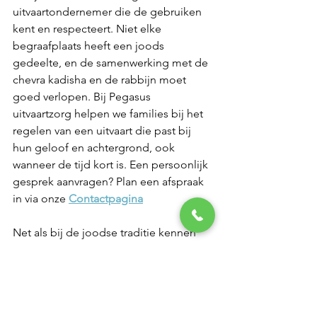
uitvaartondernemer die de gebruiken 
kent en respecteert. Niet elke 
begraafplaats heeft een joods 
gedeelte, en de samenwerking met de 
chevra kadisha en de rabbijn moet 
goed verlopen. Bij Pegasus 
uitvaartzorg helpen we families bij het 
regelen van een uitvaart die past bij 
hun geloof en achtergrond, ook 
wanneer de tijd kort is. Een persoonlijk 
gesprek aanvragen? Plan een afspraak 
in via onze 
Contactpagina
Net als bij de joodse traditie kennen 
ook andere geloven hun eigen 
gebruiken rondom een uitvaart. Wil je 
weten hoe dat bij een andere religie 
verloopt? Lees dan ook ons blog over 