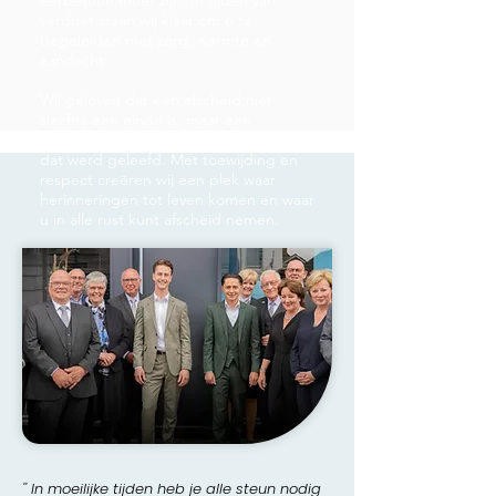
eerbetoon moet zijn. In tijden van
verdriet staan wij klaar om u te
begeleiden met zorg, warmte en
aandacht.
Wij geloven dat een afscheid niet
slechts een einde is, maar een
waardevolle herinnering aan het leven
dat werd geleefd. Met toewijding en
respect creëren wij een plek waar
herinneringen tot leven komen en waar
u in alle rust kunt afscheid nemen.
'' In moeilijke tijden heb je alle steun nodig