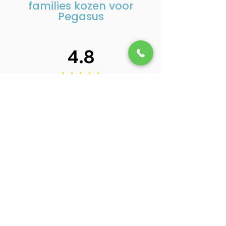
families kozen voor
Pegasus
4.8
92 beoordelingen aan
Beoordeel ons op Google
Berry van Hout
B
In moeilijke tijden heb je alle steun
nodig die je maar kunt krijgen. Bij