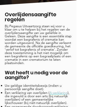
Overlijdensaangifte
regelen
Bij Pegasus Uitvaartzorg staan wij voor u
klaar om u te helpen bij het regelen van de
overlijdensaangifte van uw geliefde in
Geleen. Deze aangifte is een essentiële stap
voordat een begrafenis of crematie kan
worden uitgevoerd. Na de aangifte verleent
de gemeente de officiële goedkeuring, het
'verlof tot begrafenis of crematie'. Zonder
deze toestemming is het niet mogelijk om
een begrafenis op een begraafplaats of een
crematie in een crematorium te laten
plaatsvinden.
Wat heeft u nodig voor de
aangifte?
Uw geldige identiteitsbewijs (indien u
persoonlijk aangifte doet).
Een verklaring van overlijden (
A-verklaring
),
die ingevuld is door een arts (bij natuurlijk
overlijden) of een gemeentelijke
lijkschouwer (bij niet-natuurlijk overlijden).
Een ongeopende doodsoorzaakverklaring