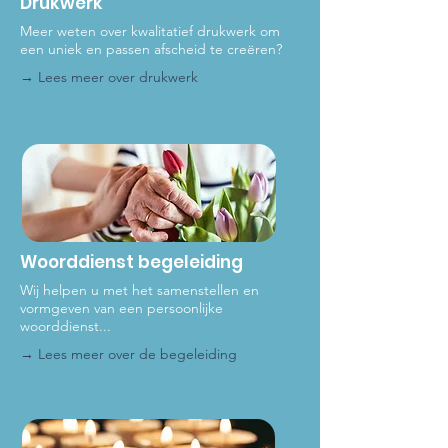
Drukwerk
Meer weten over kwalitatief drukwerk om
een uniek en passen afscheid te creëren?
→ Lees meer over dru
kwerk
Woorddienst begeleiding
Wij helpen u met het samenstellen en
vormgeven van een persoonlijke
woorddienst...
→ Lees meer over de be
geleiding