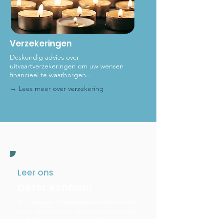
Verzekeringen
Deskundig advies over
uitvaartverzekeringen om uw wensen
financieel te waarborgen...
→ Lees meer
over verzekering
Leer ons
beter kennen!
Bij Pegasus Uitvaartzorg vinden we dat
ieder afscheid een mooi en respectvol