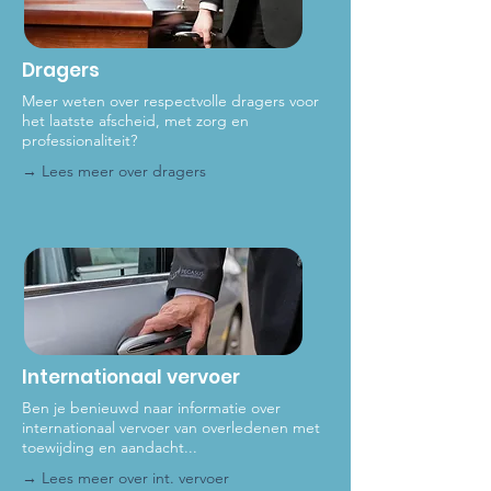
Dragers
Meer weten over respectvolle dragers voor
het laat
ste afscheid, met zorg en
professionaliteit?
→ Lees meer over dragers
Internationaal vervoer
Ben je benieuwd naar informatie over
internationaal vervoer van overledenen met
toewijding en aandacht...
→ Lees meer over int
. vervoer