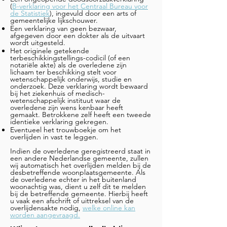
(
B-verklaring voor het Centraal Bureau voor
de Statistiek
), ingevuld door een arts of
gemeentelijke lijkschouwer.
Een verklaring van geen bezwaar,
afgegeven door een dokter als de uitvaart
wordt uitgesteld.
Het originele getekende
terbeschikkingstellings-codicil (of een
notariële akte) als de overledene zijn
lichaam ter beschikking stelt voor
wetenschappelijk onderwijs, studie en
onderzoek. Deze verklaring wordt bewaard
bij het ziekenhuis of medisch-
wetenschappelijk instituut waar de
overledene zijn wens kenbaar heeft
gemaakt. Betrokkene zelf heeft een tweede
identieke verklaring gekregen.
Eventueel het trouwboekje om het
overlijden in vast te leggen.
Indien de overledene geregistreerd staat in
een andere Nederlandse gemeente, zullen
wij automatisch het overlijden melden bij de
desbetreffende woonplaatsgemeente. Als
de overledene echter in het buitenland
woonachtig was, dient u zelf dit te melden
bij de betreffende gemeente. Hierbij heeft
u vaak een afschrift of uittreksel van de
overlijdensakte nodig,
welke online kan
worden aangevraagd.