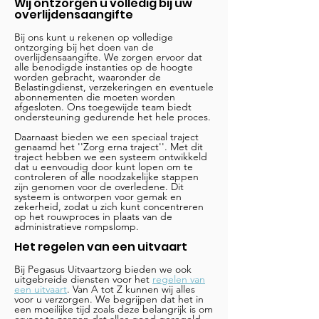
Wij ontzorgen u volledig bij uw
overlijdensaangifte
Bij ons kunt u rekenen op volledige
ontzorging bij het doen van de
overlijdensaangifte. We zorgen ervoor dat
alle benodigde instanties op de hoogte
worden gebracht, waaronder de
Belastingdienst, verzekeringen en eventuele
abonnementen die moeten worden
afgesloten. Ons toegewijde team biedt
ondersteuning gedurende het hele proces.
Daarnaast bieden we een speciaal traject
genaamd het ''Zorg erna traject''. Met dit
traject hebben we een systeem ontwikkeld
dat u eenvoudig door kunt lopen om te
controleren of alle noodzakelijke stappen
zijn genomen voor de overledene. Dit
systeem is ontworpen voor gemak en
zekerheid, zodat u zich kunt concentreren
op het rouwproces in plaats van de
administratieve rompslomp.
Het regelen van een uitvaart
Bij Pegasus Uitvaartzorg bieden we ook
uitgebreide diensten voor het
regelen van
een uitvaart
. Van A tot Z kunnen wij alles
voor u verzorgen. We begrijpen dat het in
een moeilijke tijd zoals deze belangrijk is om