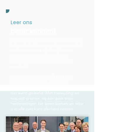
Leer ons
beter kennen!
Bij Pegasus Uitvaartzorg vinden we dat
ieder afscheid een mooi en respectvol
eerbetoon moet zijn. In tijden van
verdriet staan wij klaar om u te
begeleiden met zorg, warmte en
aandacht.
Wij geloven dat een afscheid niet
slechts een einde is, maar een
waardevolle herinnering aan het leven
dat werd geleefd. Met toewijding en
respect creëren wij een plek waar
herinneringen tot leven komen en waar
u in alle rust kunt afscheid nemen.