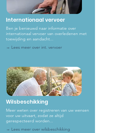
Internationaal vervoer
Ben je benieuwd naar informatie over
internationaal vervoer van overledenen met
toewijding en aandacht...
→ Lees meer over int
. vervoer
Wilsbeschikking
Meer weten over registreren van uw wensen
voor uw uitvaart, zodat ze altijd
gerespecteerd worden...
→ Lees meer ove
r wilsbeschikking