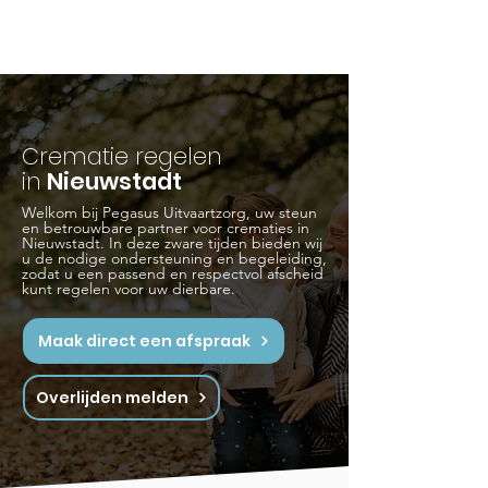
Crematie regelen
in
Nieuwstadt
Welkom bij Pegasus Uitvaartzorg, uw steun
en betrouwbare partner voor crematies in
Nieuwstadt. In deze zware tijden bieden wij
u de nodige ondersteuning en begeleiding,
zodat u een passend en respectvol afscheid
kunt regelen voor uw dierbare.
Maak direct een afspraak
Overlijden melden