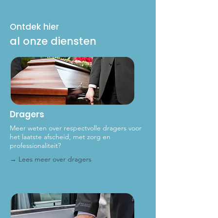
Ontdek hier
al onze diensten
Dragers
Meer weten over respectvolle dragers voor
het laat
ste afscheid, met zorg en
professionaliteit?
→ Lees meer over dragers