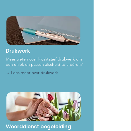
Drukwerk
Meer weten over kwalitatief drukwerk om
een uniek en passen afscheid te creëren?
→ Lees meer over dru
kwerk
Woorddienst begeleiding