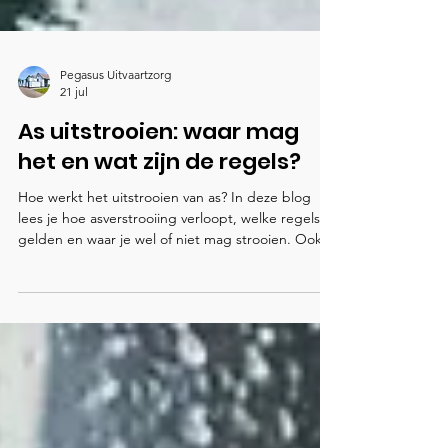
Pegasus Uitvaartzorg
21 jul
As uitstrooien: waar mag
het en wat zijn de regels?
Hoe werkt het uitstrooien van as? In deze blog
lees je hoe asverstrooiing verloopt, welke regels
gelden en waar je wel of niet mag strooien. Ook
ontdek je hoe je een passende locatie kiest, welke
opties er zijn op land en op het water, en hoe
Pegasus Uitvaartzorg ondersteunt met diensten
en duidelijke begeleiding.