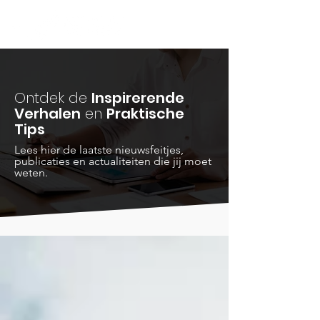
Ontdek de
Inspirerende
Verhalen
en
Praktische
Tips
Lees hier de laatste nieuwsfeitjes,
publicaties en actualiteiten die jij moet
weten.