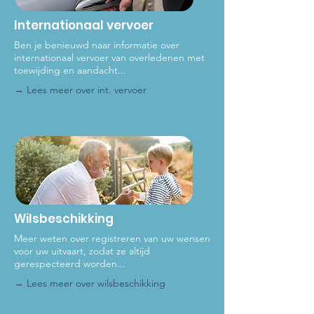
Internationaal vervoer
Ben je benieuwd naar informatie over
internationaal vervoer van overledenen met
toewijding en aandacht...
→ Lees meer over int
. vervoer
Wilsbeschikking
Meer weten over registreren van uw wensen
voor uw uitvaart, zodat ze altijd
gerespecteerd worden...
→ Lees meer ove
r wilsbeschikking