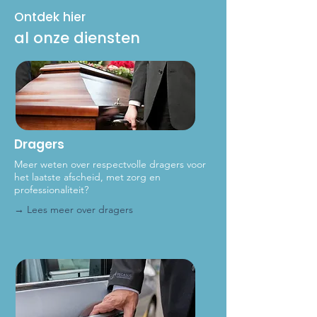
Ontdek hier
al onze diensten
Dragers
Meer weten over respectvolle dragers voor
het laat
ste afscheid, met zorg en
professionaliteit?
→ Lees meer over dragers