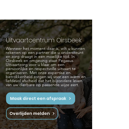
Uitvaartcentrum Oirsbeek
Wanneer het moment daar is, wilt u kunnen
rekenen op een partner die u ondersteunt
en zorg draagt in een moeilijke tijd. In
Oirsbeek en omgeving staat Pegasus
Uitvaartzorg voor u klaar om een
persoonlijke en respectvolle uitvaart te
organiseren. Met onze expertise en
betrokkenheid zorgen wij voor een warm en
liefdevol afscheid dat het bijzondere leven
van uw dierbare op passende wijze eert.
Maak direct een afspraak
Overlijden melden