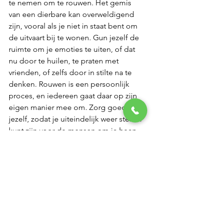
te nemen om te rouwen. Het gemis 
van een dierbare kan overweldigend 
zijn, vooral als je niet in staat bent om 
de uitvaart bij te wonen. Gun jezelf de 
ruimte om je emoties te uiten, of dat 
nu door te huilen, te praten met 
vrienden, of zelfs door in stilte na te 
denken. Rouwen is een persoonlijk 
proces, en iedereen gaat daar op zijn 
eigen manier mee om. Zorg goed voor 
jezelf, zodat je uiteindelijk weer sterker 
kunt zijn voor de mensen om je heen. 
Als je behoefte hebt aan 
ondersteuning, aarzel dan niet om 
contact met ons op te nemen
. We zijn 
hier om te luisteren en te helpen.
Wat te doen als je een 