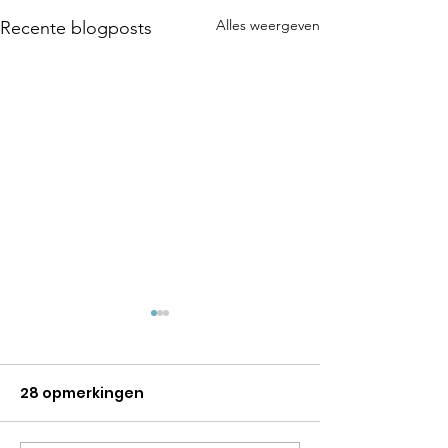
Alles weergeven
Recente blogposts
28 opmerkingen
Eervol werk: M