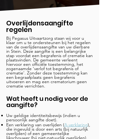
Overlijdensaangifte
regelen
Bij Pegasus Uitvaartzorg staan wij voor u
klaar om u te ondersteunen bij het regelen
van de overlijdensaangifte van uw dierbare
in Stein. Deze aangifte is een belangrijke
stap voordat een begrafenis of crematie kan
plaatsvinden. De gemeente verleent
hiervoor een officiële toestemming, het
zogenaamde ‘verlof tot begrafenis of
crematie’. Zonder deze toestemming kan
een begraafplaats geen begrafenis
uitvoeren en mag een crematorium geen
crematie verrichten.
Wat heeft u nodig voor de
aangifte?
Uw geldige identiteitsbewijs (indien u
persoonlijk aangifte doet).
Een verklaring van overlijden (
A-verklaring
),
die ingevuld is door een arts (bij natuurlijk
overlijden) of een gemeentelijke
lijkschouwer (bij niet-natuurlijk overlijden).