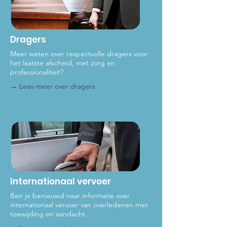
Dragers
Meer weten over respectvolle dragers voor
het laat
ste afscheid, met zorg en
professionaliteit?
→ Lees meer over dragers
Internationaal vervoer
Ben je benieuwd naar informatie over
internationaal vervoer van overledenen met
toewijding en aandacht...