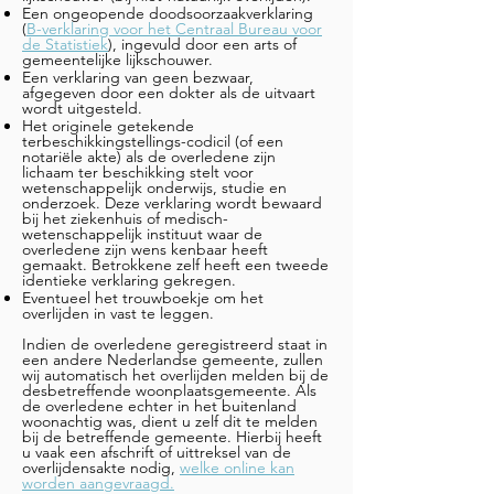
Een ongeopende doodsoorzaakverklaring
(
B-verklaring voor het Centraal Bureau voor
de Statistiek
), ingevuld door een arts of
gemeentelijke lijkschouwer.
Een verklaring van geen bezwaar,
afgegeven door een dokter als de uitvaart
wordt uitgesteld.
Het originele getekende
terbeschikkingstellings-codicil (of een
notariële akte) als de overledene zijn
lichaam ter beschikking stelt voor
wetenschappelijk onderwijs, studie en
onderzoek. Deze verklaring wordt bewaard
bij het ziekenhuis of medisch-
wetenschappelijk instituut waar de
overledene zijn wens kenbaar heeft
gemaakt. Betrokkene zelf heeft een tweede
identieke verklaring gekregen.
Eventueel het trouwboekje om het
overlijden in vast te leggen.
Indien de overledene geregistreerd staat in
een andere Nederlandse gemeente, zullen
wij automatisch het overlijden melden bij de
desbetreffende woonplaatsgemeente. Als
de overledene echter in het buitenland
woonachtig was, dient u zelf dit te melden
bij de betreffende gemeente. Hierbij heeft
u vaak een afschrift of uittreksel van de
overlijdensakte nodig,
welke online kan
worden aangevraagd.