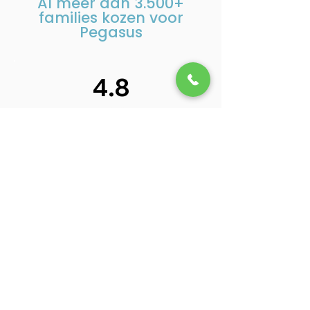
Al meer dan
3.500+
families kozen voor
Pegasus
4.8
92 beoordelingen aan
Beoordeel ons op Google
Berry van Hout
B
In moeilijke tijden heb je alle steun