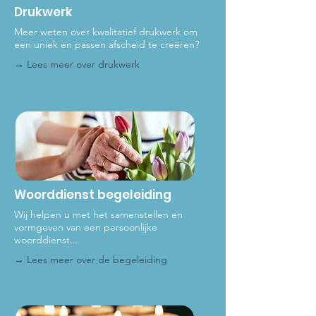
Drukwerk
Meer weten over kwalitatief drukwerk om
een uniek en passen afscheid te creëren?
→ Lees meer over dru
kwerk
Woorddienst begeleiding
Wij helpen u met het samenstellen en
vormgeven van een persoonlijke
woorddienst...
→ Lees meer over de be
geleiding