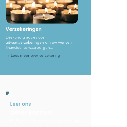
Verzekeringen
Deskundig advies over
uitvaartverzekeringen om uw wensen
financieel te waarborgen...
→ Lees meer
over verzekering
Leer ons
beter kennen!
Bij Pegasus Uitvaartzorg vinden we dat
ieder afscheid een mooi en respectvol