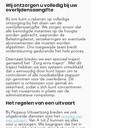
Wij ontzorgen u volledig bij uw
overlijdensaangifte
Bij ons kunt u rekenen op volledige
ontzorging bij het doen van de
overlijdensaangifte. We zorgen ervoor dat
alle benodigde instanties op de hoogte
worden gebracht, waaronder de
Belastingdienst, verzekeringen en eventuele
abonnementen die moeten worden
afgesloten. Ons toegewijde team biedt
ondersteuning gedurende het hele proces.
Daarnaast bieden we een speciaal traject
genaamd het ''Zorg erna traject''. Met dit
traject hebben we een systeem ontwikkeld
dat u eenvoudig door kunt lopen om te
controleren of alle noodzakelijke stappen
zijn genomen voor de overledene. Dit
systeem is ontworpen voor gemak en
zekerheid, zodat u zich kunt concentreren
op het rouwproces in plaats van de
administratieve rompslomp.
Het regelen van een uitvaart
Bij Pegasus Uitvaartzorg bieden we ook
uitgebreide diensten voor het
regelen van
een uitvaart
. Van A tot Z kunnen wij alles
voor u verzorgen. We begrijpen dat het in