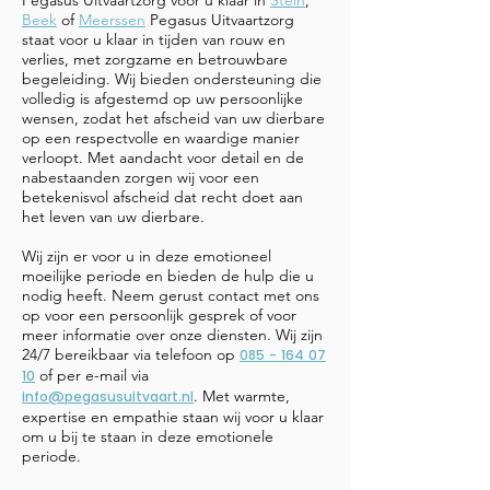
Pegasus Uitvaartzorg voor u klaar in
Stein
,
Beek
of
Meerssen
Pegasus Uitvaartzorg
staat voor u klaar in tijden van rouw en
verlies, met zorgzame en betrouwbare
begeleiding. Wij bieden ondersteuning die
volledig is afgestemd op uw persoonlijke
wensen, zodat het afscheid van uw dierbare
op een respectvolle en waardige manier
verloopt. Met aandacht voor detail en de
nabestaanden zorgen wij voor een
betekenisvol afscheid dat recht doet aan
het leven van uw dierbare.
Wij zijn er voor u in deze emotioneel
moeilijke periode en bieden de hulp die u
nodig heeft. Neem gerust contact met ons
op voor een persoonlijk gesprek of voor
meer informatie over onze diensten. Wij zijn
24/7 bereikbaar via telefoon op
085 - 164 07
of per e-mail via
10
. Met warmte,
info@pegasusuitvaart.nl
expertise en empathie staan wij voor u klaar
om u bij te staan in deze emotionele
periode.