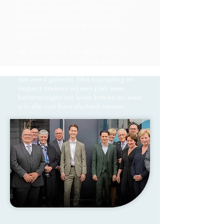
eerbetoon moet zijn. In tijden van
verdriet staan wij klaar om u te
begeleiden met zorg, warmte en
aandacht.
Wij geloven dat een afscheid niet
slechts een einde is, maar een
waardevolle herinnering aan het leven
dat werd geleefd. Met toewijding en
respect creëren wij een plek waar
herinneringen tot leven komen en waar
u in alle rust kunt afscheid nemen.