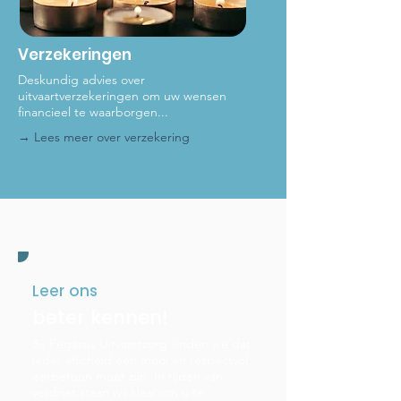
Verzekeringen
Deskundig advies over
uitvaartverzekeringen om uw wensen
financieel te waarborgen...
→ Lees meer
over verzekering
Leer ons
beter kennen!
Bij Pegasus Uitvaartzorg vinden we dat
ieder afscheid een mooi en respectvol
eerbetoon moet zijn. In tijden van
verdriet staan wij klaar om u te