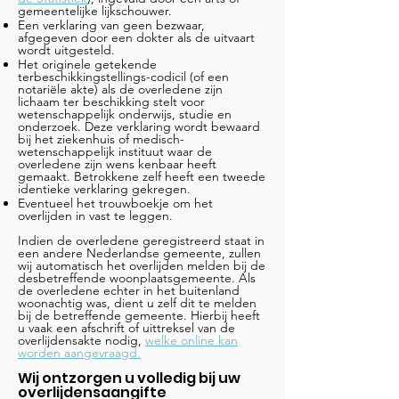
gemeentelijke lijkschouwer.
Een verklaring van geen bezwaar,
afgegeven door een dokter als de uitvaart
wordt uitgesteld.
Het originele getekende
terbeschikkingstellings-codicil (of een
notariële akte) als de overledene zijn
lichaam ter beschikking stelt voor
wetenschappelijk onderwijs, studie en
onderzoek. Deze verklaring wordt bewaard
bij het ziekenhuis of medisch-
wetenschappelijk instituut waar de
overledene zijn wens kenbaar heeft
gemaakt. Betrokkene zelf heeft een tweede
identieke verklaring gekregen.
Eventueel het trouwboekje om het
overlijden in vast te leggen.
Indien de overledene geregistreerd staat in
een andere Nederlandse gemeente, zullen
wij automatisch het overlijden melden bij de
desbetreffende woonplaatsgemeente. Als
de overledene echter in het buitenland
woonachtig was, dient u zelf dit te melden
bij de betreffende gemeente. Hierbij heeft
u vaak een afschrift of uittreksel van de
overlijdensakte nodig,
welke online kan
worden aangevraagd.
Wij ontzorgen u volledig bij uw
overlijdensaangifte