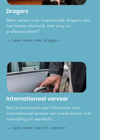
Dragers
Meer weten over respectvolle dragers voor
het laat
ste afscheid, met zorg en
professionaliteit?
→ Lees meer over dragers
Internationaal vervoer
Ben je benieuwd naar informatie over
internationaal vervoer van overledenen met
toewijding en aandacht...
→ Lees meer over int
. vervoer