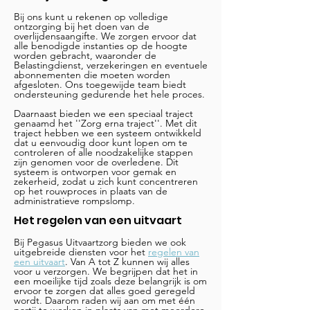
Bij ons kunt u rekenen op volledige
ontzorging bij het doen van de
overlijdensaangifte. We zorgen ervoor dat
alle benodigde instanties op de hoogte
worden gebracht, waaronder de
Belastingdienst, verzekeringen en eventuele
abonnementen die moeten worden
afgesloten. Ons toegewijde team biedt
ondersteuning gedurende het hele proces.
Daarnaast bieden we een speciaal traject
genaamd het ''Zorg erna traject''. Met dit
traject hebben we een systeem ontwikkeld
dat u eenvoudig door kunt lopen om te
controleren of alle noodzakelijke stappen
zijn genomen voor de overledene. Dit
systeem is ontworpen voor gemak en
zekerheid, zodat u zich kunt concentreren
op het rouwproces in plaats van de
administratieve rompslomp.
Het regelen van een uitvaart
Bij Pegasus Uitvaartzorg bieden we ook
uitgebreide diensten voor het
regelen van
een uitvaart
. Van A tot Z kunnen wij alles
voor u verzorgen. We begrijpen dat het in
een moeilijke tijd zoals deze belangrijk is om
ervoor te zorgen dat alles goed geregeld
wordt. Daarom raden wij aan om met één