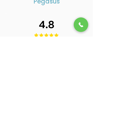
Pegasus
4.8
92 beoordelingen aan
Beoordeel ons op Google
Berry van Hout
B
In moeilijke tijden heb je alle steun
nodig die je maar kunt krijgen. Bij
Pegasus krijg je professionele maar ook