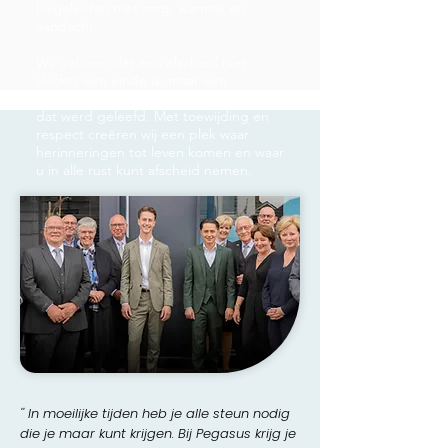
begeleiden met zorg, warmte en
aandacht.
Wij geloven dat een afscheid niet
slechts een einde is, maar een
waardevolle herinnering aan het leven
dat werd geleefd. Met toewijding en
respect creëren wij een plek waar
herinneringen tot leven komen en waar
u in alle rust kunt afscheid nemen.
'' In moeilijke tijden heb je alle steun nodig
die je maar kunt krijgen. Bij Pegasus krijg je