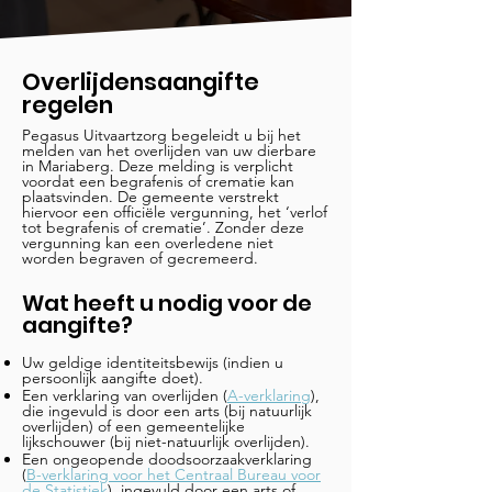
Overlijdensaangifte
regelen
Pegasus Uitvaartzorg begeleidt u bij het
melden van het overlijden van uw dierbare
in Mariaberg. Deze melding is verplicht
voordat een begrafenis of crematie kan
plaatsvinden. De gemeente verstrekt
hiervoor een officiële vergunning, het ‘verlof
tot begrafenis of crematie’. Zonder deze
vergunning kan een overledene niet
worden begraven of gecremeerd.
Wat heeft u nodig voor de
aangifte?
Uw geldige identiteitsbewijs (indien u
persoonlijk aangifte doet).
Een verklaring van overlijden (
A-verklaring
),
die ingevuld is door een arts (bij natuurlijk
overlijden) of een gemeentelijke
lijkschouwer (bij niet-natuurlijk overlijden).
Een ongeopende doodsoorzaakverklaring
(
B-verklaring voor het Centraal Bureau voor
de Statistiek
), ingevuld door een arts of