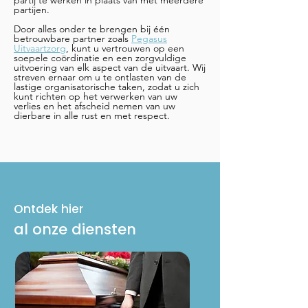
partij te werken in plaats van met meerdere
partijen.
Door alles onder te brengen bij één
betrouwbare partner zoals
Pegasus
Uitvaartzorg
, kunt u vertrouwen op een
soepele coördinatie en een zorgvuldige
uitvoering van elk aspect van de uitvaart. Wij
streven ernaar om u te ontlasten van de
lastige organisatorische taken, zodat u zich
kunt richten op het verwerken van uw
verlies en het afscheid nemen van uw
dierbare in alle rust en met respect.
Ontdek hier
al onze diensten