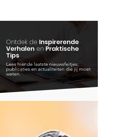
Ontdek de
Inspirerende
Verhalen
en
Praktische
Tips
Lees hier de laatste nieuwsfeitjes,
publicaties en actualiteiten die jij moet
weten.