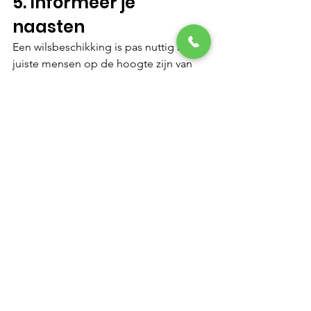
5. Informeer je 
naasten
Een wilsbeschikking is pas nuttig als de 
juiste mensen op de hoogte zijn van 
het bestaan ervan en weten waar ze het 
kunnen vinden. Daarom is het 
belangrijk om je naasten te informeren.
Deel de locatie van het document
: 
Vertel je vertrouwenspersonen, 
familieleden en eventuele andere 
belangrijke betrokkenen waar de 
wilsbeschikking te vinden is. Dit 
kan thuis zijn, bij de notaris of op 
een andere veilige plaats.
Informeer je zorgverleners
: Laat je 
huisarts en andere betrokken 
zorgverleners weten dat je een 